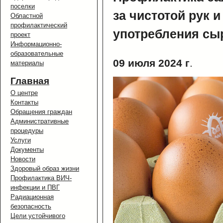
поселки
за чистотой рук 
Областной
профилактический
употребления сы
проект
Информационно-
образовательные
09 июля 2024 г
.
материалы
Главная
О центре
Контакты
Обращения граждан
Административные
процедуры
Услуги
Документы
Новости
Здоровый образ жизни
Профилактика ВИЧ-
инфекции и ПВГ
Радиационная
безопасность
Цели устойчивого