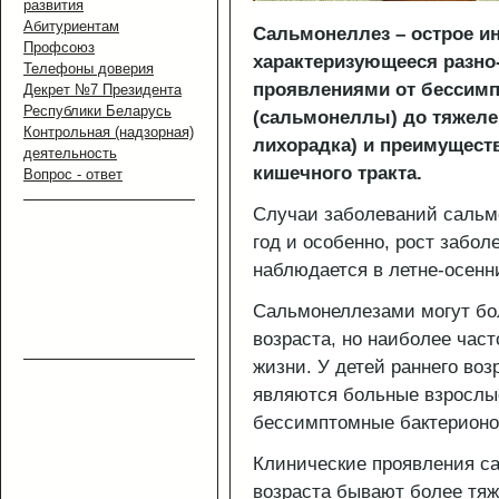
развития
Абитуриентам
Сальмонеллез – острое и
Профсоюз
характеризующееся разн
Телефоны доверия
проявлениями от бессимп
Декрет №7 Президента
Республики Беларусь
(сальмонеллы) до тяжеле
Контрольная (надзорная)
лихорадка) и преимущес
деятельность
кишечного тракта.
Вопрос - ответ
Случаи заболеваний сальм
год и особенно, рост забо
наблюдается в летне-осенн
Сальмонеллезами могут бо
возраста, но наиболее час
жизни. У детей раннего во
являются больные взрослы
бессимптомные бактерионо
Клинические проявления са
возраста бывают более тя