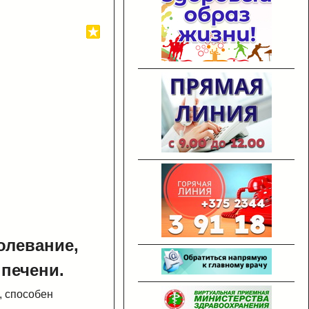
олевание,
печени.
, способен