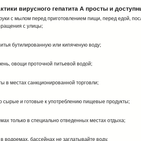
тики вирусного гепатита А просты и доступн
 руки с мылом перед приготовлением пищи, перед едой, по
вращения с улицы;
питья бутилированную или кипяченую воду;
лень, овощи проточной питьевой водой;
ты в местах санкционированной торговли;
но сырые и готовые к употреблению пищевые продукты;
емах только в специально отведенных местах отдыха;
 в водоемах, бассейнах не заглатывайте воду.