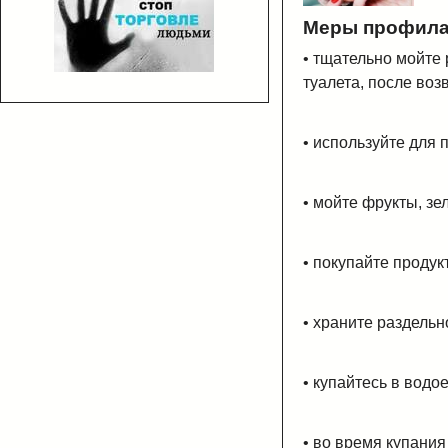
Меры профилак
• тщательно мойте
туалета, после воз
• используйте для 
• мойте фрукты, зе
• покупайте продук
• храните раздель
• купайтесь в водо
• во время купания