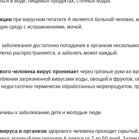
ься в воде, пищевых продуктах, сточных водах.
кции
при вирусном гепатите А является больной человек, 
ую среду с испражнениями, мочой.
 заболевания достаточно попадания в организм нескольких
легко распространяется, и заболеть может каждый.
вого человека вирус проникает
через грязные руки во в
реблении загрязненной вирусами воды, овощей и фруктов, 
 недостаточно термически обработанных морепродуктов, пр
чивы к заболеванию дети и молодые люди.
вируса в организм
здорового человека проходит скрытый
од, который при гепатите А длится от 7 до 50 дней. Затем