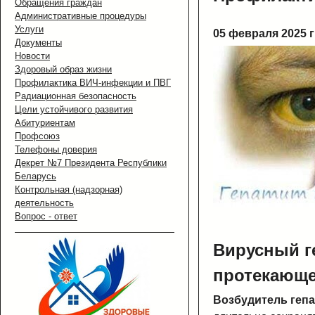
Обращения граждан
Административные процедуры
Услуги
05 февраля 2025 г
Документы
Новости
Здоровый образ жизни
Профилактика ВИЧ-инфекции и ПВГ
Радиационная безопасность
Цели устойчивого развития
Абитуриентам
Профсоюз
Телефоны доверия
Декрет №7 Президента Республики
Беларусь
Контрольная (надзорная)
деятельность
Вопрос - ответ
Вирусный г
протекающе
Возбудитель гепа