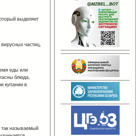
который выделяет
 вирусных частиц,
ремя еды или
опасны блюда,
и купании в
, так называемый
 начинается