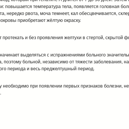
и: повышается температура тела, появляется головная бол
а, нередко рвота, моча темнеет, кал обесцвечивается, скле
покровы приобретают жёлтую окраску.
 протекать и без проявления желтухи в стертой, скрытой ф
начинает выделяться с испражнениями больного значитель
, поэтому больной, независимо от тяжести заболевания, н
ого периода и весь преджелтушный период.
у необходимо при появлении первых признаков болезни, н
.