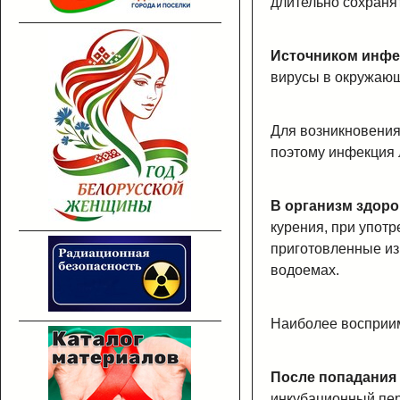
длительно сохранят
Источником инфе
вирусы в окружающ
Для возникновения
поэтому инфекция 
В организм здоро
курения, при упот
приготовленные из
водоемах.
Наиболее восприим
После попадания 
инкубационный пери