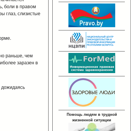
ь, боли в правом
ры глаз, слизистые
орме.
но раньше, чем
аиболее заразен в
е дожидаясь
Помощь людям в трудной
жизненной ситуации